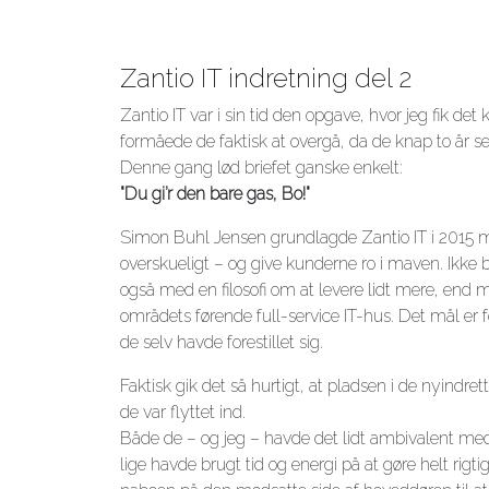
Zantio IT indretning del 2
Zantio IT var i sin tid den opgave, hvor jeg fik det
formåede de faktisk at overgå, da de knap to år s
Denne gang lød briefet ganske enkelt:
"Du gi’r den bare gas, Bo!"
Simon Buhl Jensen grundlagde Zantio IT i 2015 m
overskueligt – og give kunderne ro i maven. Ikk
også med en filosofi om at levere lidt mere, end m
områdets førende full-service IT-hus. Det mål er 
de selv havde forestillet sig.
Faktisk gik det så hurtigt, at pladsen i de nyindrett
de var flyttet ind.
Både de – og jeg – havde det lidt ambivalent med 
lige havde brugt tid og energi på at gøre helt rigti