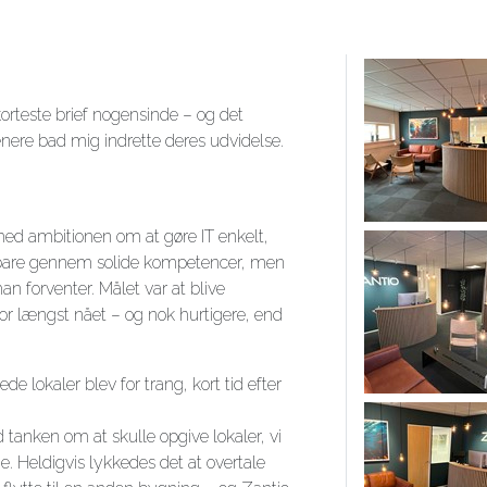
 korteste brief nogensinde – og det
enere bad mig indrette deres udvidelse.
ed ambitionen om at gøre IT enkelt,
e bare gennem solide kompetencer, men
an forventer. Målet var at blive
for længst nået – og nok hurtigere, end
ede lokaler blev for trang, kort tid efter
tanken om at skulle opgive lokaler, vi
ge. Heldigvis lykkedes det at overtale