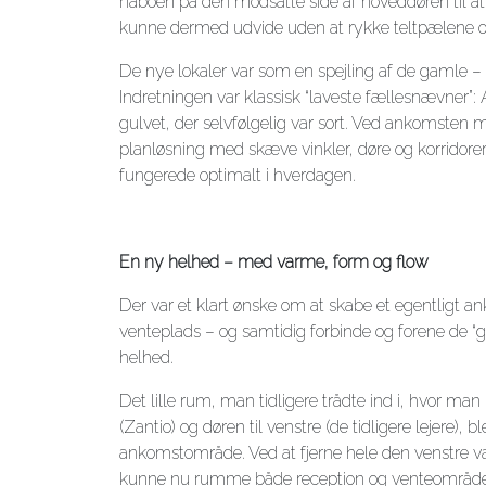
naboen på den modsatte side af hoveddøren til at 
kunne dermed udvide uden at rykke teltpælene o
De nye lokaler var som en spejling af de gamle –
Indretningen var klassisk “laveste fællesnævner”: 
gulvet, der selvfølgelig var sort. Ved ankomsten
planløsning med skæve vinkler, døre og korridor
fungerede optimalt i hverdagen.
En ny helhed – med varme, form og flow
Der var et klart ønske om at skabe et egentligt
venteplads – og samtidig forbinde og forene de “g
helhed.
Det lille rum, man tidligere trådte ind i, hvor ma
(Zantio) og døren til venstre (de tidligere lejere), b
ankomstområde. Ved at fjerne hele den venstre 
kunne nu rumme både reception og venteområde