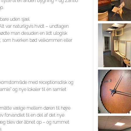
flytte til en anden bygning – og Zantio
p.
 bare uden sjæl.
Alt var naturligvis hvidt – undtagen
 mødte man desuden en lidt ulogisk
er, som hverken bød velkommen eller
 ankomstområde med receptionsdisk og
amle” og nye lokaler til én samlet
n måtte vælge mellem døren til højre
lev forvandlet til en del af det nye
væg blev der åbnet op – og rummet
.